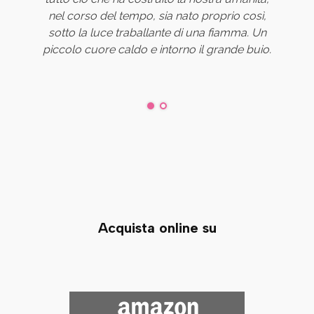
nel corso del tempo, sia nato proprio così,
parte di te e non sai quale nascerà al suo
sotto la luce traballante di una fiamma. Un
posto.
piccolo cuore caldo e intorno il grande buio.
Acquista online su