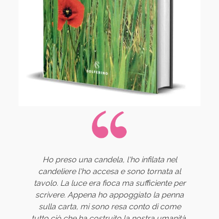
Come esiste una scala di gradazione per i
Ho preso una candela, l'ho infilata nel
candeliere l'ho accesa e sono tornata al
terremoti, così esiste una scala di
tavolo. La luce era fioca ma sufficiente per
gradazione per gli eventi stressanti, e in
scrivere. Appena ho appoggiato la penna
questa scala, subito dopo il lutto, viene il
sulla carta, mi sono resa conto di come
matrimonio. E in qualche modo il
tutto ciò che ha costruito la nostra umanità,
matrimonio lo è davvero, perché perdi una