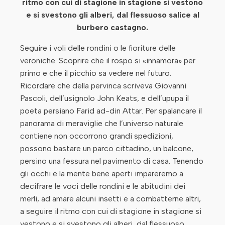
ritmo con cui di stagione in stagione si vestono
e si svestono gli alberi, dal flessuoso salice al
burbero castagno.
Seguire i voli delle rondini o le fioriture delle
veroniche. Scoprire che il rospo si «innamora» per
primo e che il picchio sa vedere nel futuro.
Ricordare che della pervinca scriveva Giovanni
Pascoli, dell’usignolo John Keats, e dell’upupa il
poeta persiano Farid ad-din Attar. Per spalancare il
panorama di meraviglie che l’universo naturale
contiene non occorrono grandi spedizioni,
possono bastare un parco cittadino, un balcone,
persino una fessura nel pavimento di casa. Tenendo
gli occhi e la mente bene aperti impareremo a
decifrare le voci delle rondini e le abitudini dei
merli, ad amare alcuni insetti e a combatterne altri,
a seguire il ritmo con cui di stagione in stagione si
vestono e si svestono gli alberi, dal flessuoso