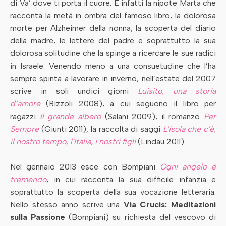
di Va’ dove ti porta il cuore. È infatti la nipote Marta che
racconta la metà in ombra del famoso libro, la dolorosa
morte per Alzheimer della nonna, la scoperta del diario
della madre, le lettere del padre e soprattutto la sua
dolorosa solitudine che la spinge a ricercare le sue radici
in Israele. Venendo meno a una consuetudine che l’ha
sempre spinta a lavorare in inverno, nell’estate del 2007
scrive in soli undici giorni
Luisito, una storia
d’amore
(Rizzoli 2008), a cui seguono il libro per
ragazzi
Il grande albero
(Salani 2009), il romanzo
Per
Sempre
(Giunti 2011), la raccolta di saggi
L'isola che c'è,
il nostro tempo, l'Italia, i nostri figli
(Lindau 2011).
Nel gennaio 2013 esce con Bompiani
Ogni angelo è
tremendo
, in cui racconta la sua difficile infanzia e
soprattutto la scoperta della sua vocazione letteraria.
Nello stesso anno scrive una
Via Crucis: Meditazioni
sulla Passione
(Bompiani) su richiesta del vescovo di