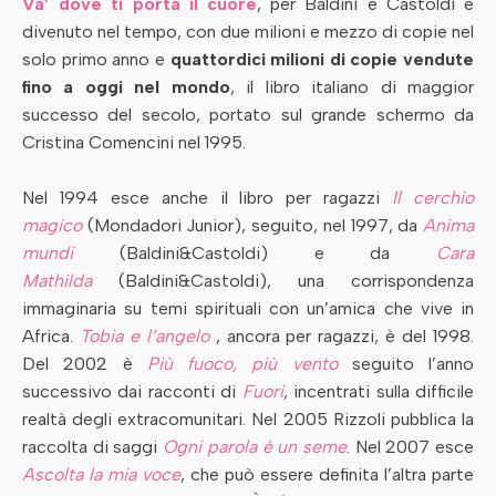
Va’ dove ti porta il cuore
, per Baldini e Castoldi e
divenuto nel tempo, con due milioni e mezzo di copie nel
solo primo anno e
quattordici milioni di copie vendute
fino a oggi nel mondo
, il libro italiano di maggior
successo del secolo, portato sul grande schermo da
Cristina Comencini nel 1995.
Nel 1994 esce anche il libro per ragazzi
Il cerchio
magico
(Mondadori Junior), seguito, nel 1997, da
Anima
mundi
(Baldini&Castoldi) e da
Cara
Mathilda
(Baldini&Castoldi), una corrispondenza
immaginaria su temi spirituali con un’amica che vive in
Africa.
Tobia e l’angelo
, ancora per ragazzi, è del 1998.
Del 2002 è
Più fuoco, più vento
seguito l’anno
successivo dai racconti di
Fuori
, incentrati sulla difficile
realtà degli extracomunitari. Nel 2005 Rizzoli pubblica la
raccolta di saggi
Ogni parola è un seme
. Nel 2007 esce
Ascolta la mia voce
, che può essere definita l’altra parte