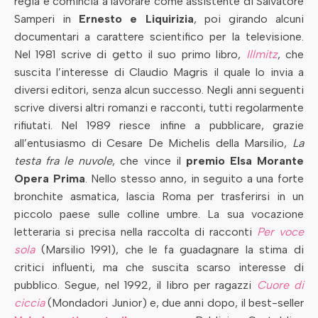
regia e comincia a lavorare come assistente di Salvatore
Samperi in
Ernesto e Liquirizia
, poi girando alcuni
documentari a carattere scientifico per la televisione.
Nel 1981 scrive di getto il suo primo libro,
Illmitz
, che
suscita l’interesse di Claudio Magris il quale lo invia a
diversi editori, senza alcun successo. Negli anni seguenti
scrive diversi altri romanzi e racconti, tutti regolarmente
rifiutati. Nel 1989 riesce infine a pubblicare, grazie
all’entusiasmo di Cesare De Michelis della Marsilio,
La
testa fra le nuvole
, che vince il
premio Elsa Morante
Opera Prima
. Nello stesso anno, in seguito a una forte
bronchite asmatica, lascia Roma per trasferirsi in un
piccolo paese sulle colline umbre. La sua vocazione
letteraria si precisa nella raccolta di racconti
Per voce
sola
(Marsilio 1991), che le fa guadagnare la stima di
critici influenti, ma che suscita scarso interesse di
pubblico. Segue, nel 1992, il libro per ragazzi
Cuore di
ciccia
(Mondadori Junior) e, due anni dopo, il best-seller