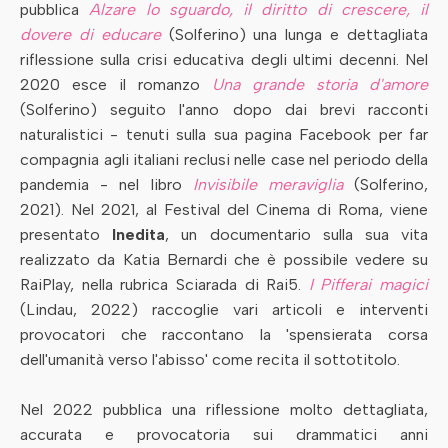
pubblica
Alzare lo sguardo, il diritto di crescere, il
dovere di educare
(Solferino) una lunga e dettagliata
riflessione sulla crisi educativa degli ultimi decenni. Nel
2020 esce il romanzo
Una grande storia d'amore
(Solferino) seguito l'anno dopo dai brevi racconti
naturalistici - tenuti sulla sua pagina Facebook per far
compagnia agli italiani reclusi nelle case nel periodo della
pandemia - nel libro
Invisibile meraviglia
(Solferino,
2021). Nel 2021, al Festival del Cinema di Roma, viene
presentato
Inedita
, un documentario sulla sua vita
realizzato da Katia Bernardi che è possibile vedere su
RaiPlay, nella rubrica Sciarada di Rai5.
I Pifferai magici
(Lindau, 2022) raccoglie vari articoli e interventi
provocatori che raccontano la 'spensierata corsa
dell'umanità verso l'abisso' come recita il sottotitolo.
Nel 2022 pubblica una riflessione molto dettagliata,
accurata e provocatoria sui drammatici anni