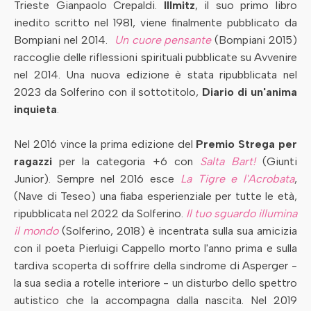
Trieste Gianpaolo Crepaldi.
Illmitz
, il suo primo libro
inedito scritto nel 1981, viene finalmente pubblicato da
Bompiani nel 2014.
Un cuore pensante
(Bompiani 2015)
raccoglie delle riflessioni spirituali pubblicate su Avvenire
nel 2014. Una nuova edizione è stata ripubblicata nel
2023 da Solferino con il sottotitolo,
Diario di un'anima
inquieta
.
Nel 2016 vince la prima edizione del
Premio Strega per
ragazzi
per la categoria +6 con
Salta Bart!
(Giunti
Junior). Sempre nel 2016 esce
La Tigre e l'Acrobata
,
(Nave di Teseo) una fiaba esperienziale per tutte le età,
ripubblicata nel 2022 da Solferino.
Il tuo sguardo illumina
il mondo
(Solferino, 2018) è incentrata sulla sua amicizia
con il poeta Pierluigi Cappello morto l'anno prima e sulla
tardiva scoperta di soffrire della sindrome di Asperger -
la sua sedia a rotelle interiore - un disturbo dello spettro
autistico che la accompagna dalla nascita. Nel 2019