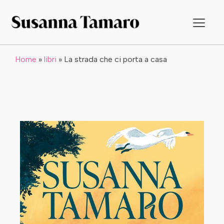
Home
»
libri
»
La strada che ci porta a casa